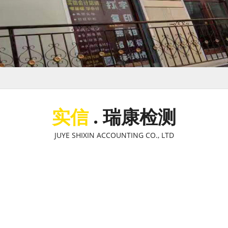
实信
. 瑞康检测
JUYE SHIXIN ACCOUNTING CO., LTD